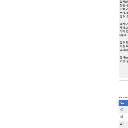
집약화
진행시
토아고
전자재
향후 
타카오
공장으
이미 건
6월에
향후 
시킬 
양사의
양사는 
이번 
2
-
No
42
41
40