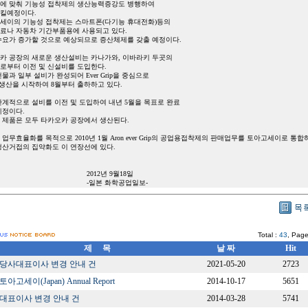
에 맞춰 기능성 접착제의 생산능력증강도 병행하여
킬예정이다.
세이의 기능성 접착제는 스마트폰(다기능 휴대전화)등의
료나 자동차 기간부품용에 사용되고 있다.
수요가 증가할 것으로 예상되므로 증산체제를 갖출 예정이다.
카 공장의 새로운 생산설비는 카나가와, 이바라키 두곳의
로부터 이전 및 신설비를 도입한다.
물과 일부 설비가 완성되어 Ever Grip을 중심으로
 생산을 시작하여 8월부터 출하하고 있다.
단계적으로 설비를 이전 및 도입하여 내년 5월을 목표로 완료
예정이다.
 제품은 모두 타카오카 공장에서 생산된다.
업무효율화를 목적으로 2010년 1월 Aron ever Grip의 공업용접착제의 판매업무를 토아고세이로 통합
생산거접의 집약화도 이 연장선에 있다.
012년 9월18일
일본 화학공업일보-
Total :
43
, Page
제 목
날 짜
Hit
당사대표이사 변경 안내 건
2021-05-20
2723
토아고세이(Japan) Annual Report
2014-10-17
5651
대표이사 변경 안내 건
2014-03-28
5741