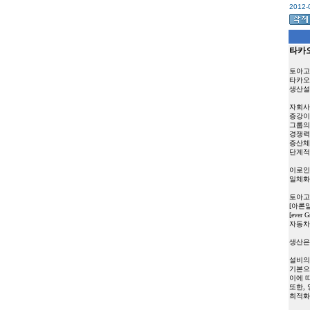
2012-0
타카
토아고
타카오
생산설
자회사
증강이
그룹의
경쟁력
증산체
단계적
이로인
일체화
토아고
[아론알
[eve
자동차
생산은 
설비의
기본으
이에 
또한,
최적화