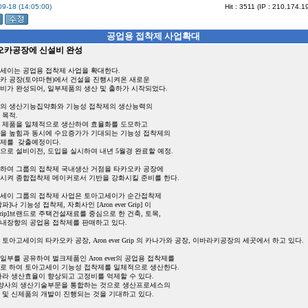
9-18 (14:05:00)
Hit : 3511 (IP : 210.174.1
공업용 접착제 사업확대
오카공장에 신설비 완성
세이는 공업용 접착제 사업을 확대한다.
카 공장(토야마현)에서 건설을 진행시켜온 새로운
비가 완성되어, 일부제품의 생산 및 출하가 시작되었다.
의 생산기능집약화와 기능성 접착제의 생산능력의
 목적.
 제품을 일체적으로 생산하여 효율화를 도모하고
을 높힘과 동시에 수요증가가 기대되는 기능성 접착제의
제를 갖출예정이다.
으로 설비이전, 도입을 실시하여 내년 5월경 완료할 예정.
하여 그룹의 접착제 국내생산 거점을 타카오카 공장에
시켜 종합접착제 메이커로서 기반을 강화시킬 준비를 한다.
세이 그룹의 접착제 사업은 토아고세이가 순간접착제
파]나 기능성 접착제, 자회사인 [Aron ever Grip] 이
r Grip]브랜드로 주택건설재료를 중심으로 한 건축, 토목,
내장향의 공업용 접착제를 판매하고 있다.
토아고세이의 타카오카 공장, Aron ever Grip 의 카나가와 공장, 이바라키공장의 세곳에서 하고 있다.
일부를 공유하여 벌크제품인 Aron ever의 공업용 접착제를
로 하여 토아고세이 기능성 접착제를 일체적으로 생산한다.
따라 생산효율이 향상되고 고정비를 억제할 수 있다.
 양사의 생산기술부문을 통합하는 것으로 생산프로세스의
 및 신제품의 개발이 진행되는 것을 기대하고 있다.