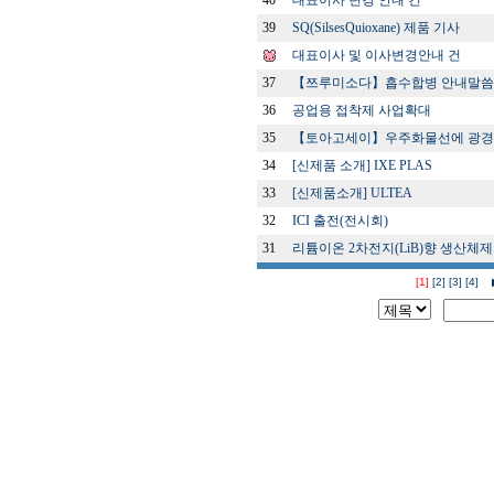
40
대표이사 변경 안내 건
39
SQ(SilsesQuioxane) 제품 기사
대표이사 및 이사변경안내 건
37
【쯔루미소다】흡수합병 안내말씀
36
공업용 접착제 사업확대
35
【토아고세이】우주화물선에 광경화
34
[신제품 소개] IXE PLAS
33
[신제품소개] ULTEA
32
ICI 출전(전시회)
31
리튬이온 2차전지(LiB)향 생산체제
[1]
[2]
[3]
[4]