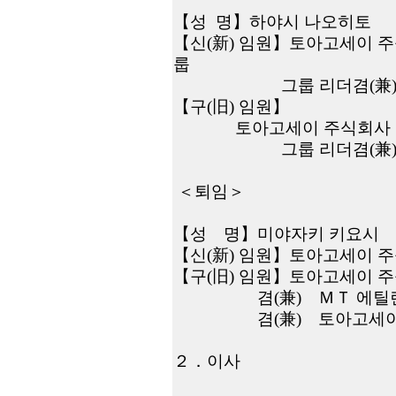
【
성
명
】
하야시 나오히토
【
신
(
新
)
임원】
토아고세이 
룹
그룹 리더
겸
(
兼
【
구
(
旧
)
임원】
토아고세이 주식회사
그룹 리더
겸
(
兼
＜
퇴임
＞
【
성
명
】
미야자키 키요시
【
신
(
新
)
임원
】
토아고세이 
【
구
(
旧
)
임원】
토아고세이 
겸
(
兼
)
ＭＴ 에틸
겸
(
兼
)
토아고세이
２．
이사