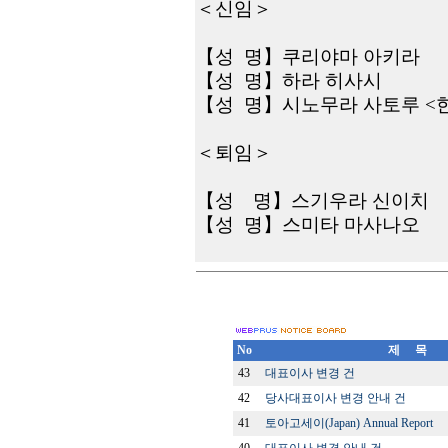
＜
신임
＞
【
성
명
】
쿠리야마 아키라
【
성
명
】
하라 히사시
【
성
명
】
시노무라 사토루 <
＜
퇴임
＞
【
성
명
】
스기우라 신이치
【
성
명
】
스미타 마사나오
No
제 목
43
대표이사 변경 건
42
당사대표이사 변경 안내 건
41
토아고세이(Japan) Annual Report