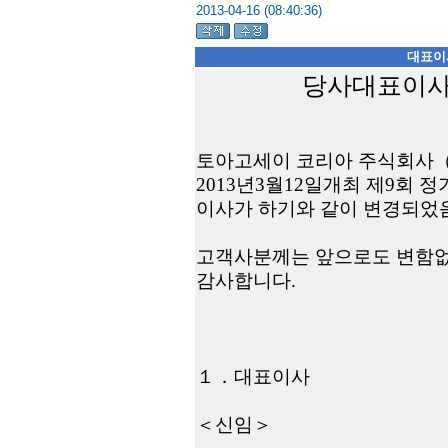
2013-04-16 (08:40:36)
대표이
당사대표이사 
토아고세이 코리아 주식회사
2013
년
3
월
12
일
개최 제
9
회 정
이사가 하기와 같이 변경되었
고객사분께는 앞으로도 변함없
감사합니다
.
１．
대표이사
＜
신임
＞