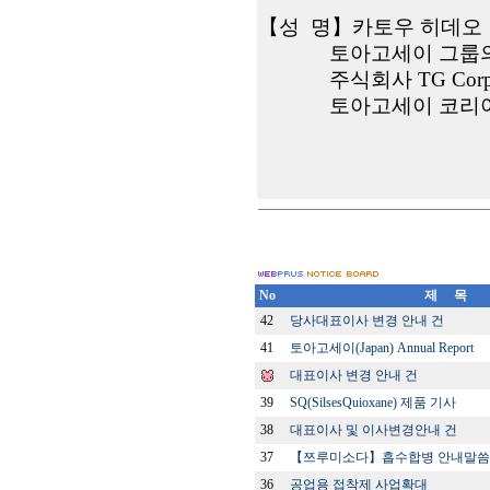
【
성
명
】
카토우 히데오
토아고세이 그룹
주식회사 TG Corpor
토아고세이 코리
No
제 목
42
당사대표이사 변경 안내 건
41
토아고세이(Japan) Annual Report
대표이사 변경 안내 건
39
SQ(SilsesQuioxane) 제품 기사
38
대표이사 및 이사변경안내 건
37
【쯔루미소다】흡수합병 안내말씀
36
공업용 접착제 사업확대