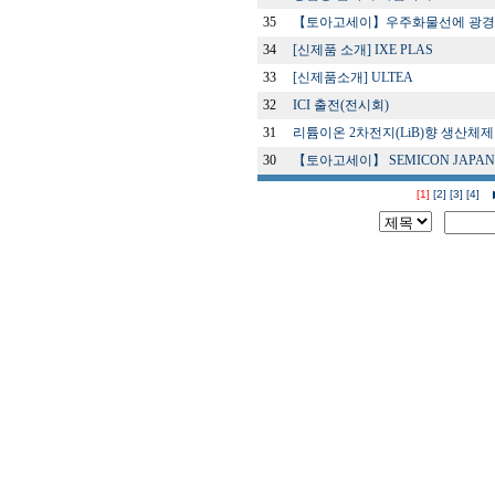
35
【토아고세이】우주화물선에 광경화
34
[신제품 소개] IXE PLAS
33
[신제품소개] ULTEA
32
ICI 출전(전시회)
31
리튬이온 2차전지(LiB)향 생산체제
30
【토아고세이】 SEMICON JAPAN 
[1]
[2]
[3]
[4]