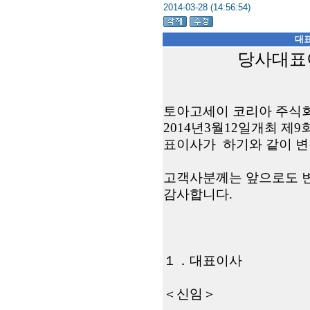
2014-03-28 (14:56:54)
대표
당사대표이
토아고세이 코리아 주식
2014
년
3
월
12
일
개최 제
9
표이사가 하기와 같이 
고객사분께는 앞으로도 
감사합니다
.
１．
대표이사
＜
신임
＞