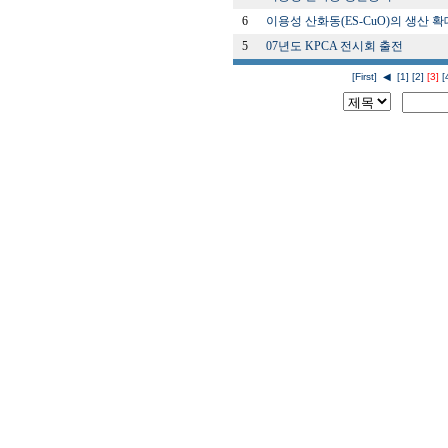
6
이용성 산화동(ES-CuO)의 생산 확
5
07년도 KPCA 전시회 출전
[First]
◀
[1]
[2]
[3]
[