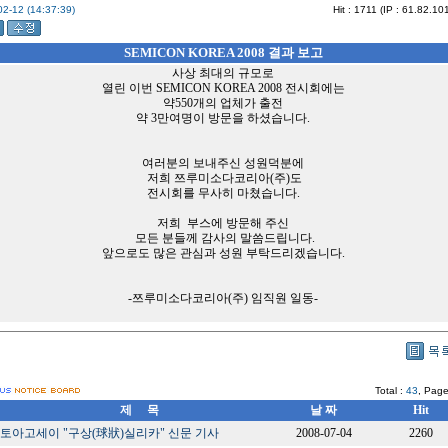
2-12 (14:37:39)
Hit : 1711 (IP : 61.82.10
SEMICON KOREA 2008 결과 보고
사상 최대의 규모로
열린 이번 SEMICON KOREA 2008 전시회에는
약550개의 업체가 출전
약 3만여명이 방문을 하셨습니다.
여러분의 보내주신 성원덕분에
저희 쯔루미소다코리아(주)도
전시회를 무사히 마쳤습니다.
저희 부스에 방문해 주신
모든 분들께 감사의 말씀드립니다.
앞으로도 많은 관심과 성원 부탁드리겠습니다.
-쯔루미소다코리아(주) 임직원 일동-
Total :
43
, Page
제 목
날 짜
Hit
토아고세이 "구상(球狀)실리카" 신문 기사
2008-07-04
2260