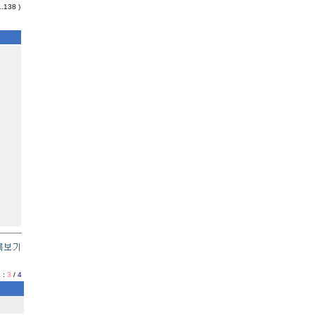
1.138 )
 :
3
/
4