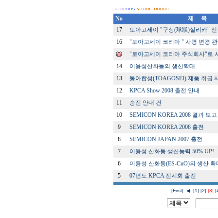
No
제 목
17
토아고세이 "구상(球狀)실리카" 신
16
"토아고세이 코리아 " 사명 변경 
"토아고세이 코리아 주식회사"로 
14
이용성산화동의 생산확대
13
동아합성(TOAGOSEI) 제품 취급 
12
KPCA Show 2008 출전 안내
11
승진 안내 건
10
SEMICON KOREA 2008 결과 보고
9
SEMICON KOREA 2008 출전
8
SEMICON JAPAN 2007 출전
7
이용성 산화동 생산능력 50% UP!
6
이용성 산화동(ES-CuO)의 생산 확
5
07년도 KPCA 전시회 출전
[First]
◀
[1]
[2]
[3]
[