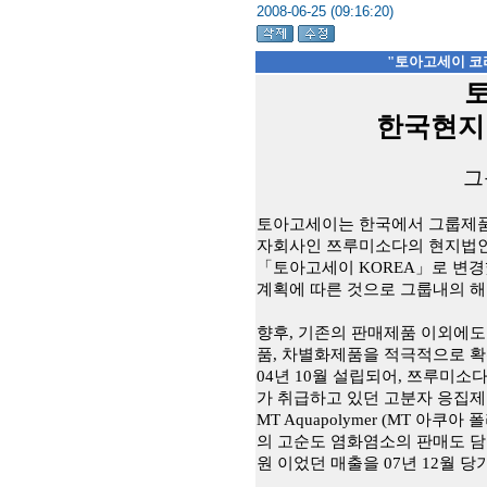
2008-06-25 (09:16:20)
"토아고세이 코
한국현지
그
토아고세이는 한국에서 그룹제품
자회사인 쯔루미소다의 현지법
「토아고세이
KOREA
」로 변
계획에 따른 것으로 그룹내의 
향후
,
기존의 판매제품 이외에도
품
,
차별화제품을 적극적으로 확
04
년
10
월 설립되어
,
쯔루미소다
가 취급하고 있던 고분자 응집
MT Aquapolymer (MT
아쿠아 
의 고순도 염화염소의 판매도 
원 이었던 매출을
07
년
12
월 당