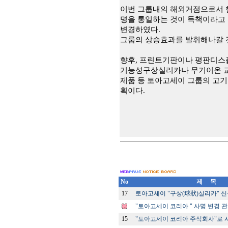
이번 그룹내의 해외거점으로서 
명을 통일하는 것이 득책이라고
변경하였다
.
그룹의 상승효과를 발휘해나갈 
향후
,
프린트기판이나 평판디스
기능성구상실리카나 무기이온 
제품 등 토아고세이 그룹의 고
획이다
.
No
제 목
17
토아고세이 "구상(球狀)실리카" 신
"토아고세이 코리아 " 사명 변경 
15
"토아고세이 코리아 주식회사"로 