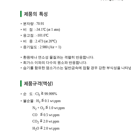
분자량 : 70.91
비 점 : -34.1℃ (at 1 atm)
응고점 : -101.0℃
비 중 : 2.473 (at 20℃)
증기밀도 : 2.980 (Air = 1)
환원제나 연소성 물질과는 격렬히 반응합니다.
희가스 이와의 다수의 원소와 반응합니다.
습기를 함유한 염소가스는 일반금속에 접할 경우 강한 부식성을 나타
순 도 : Cl
99.999%
2
불순물 : H
0.1 wt.ppm
2
N
+ O
1.0 wt.ppm
2
2
CO
0.5 wt.ppm
CO
2.0 wt.ppm
2
H
O
2.0 wt.ppm
2